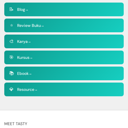
📝
Blog
→
⭐
Review Buku
→
🎨
Karya
→
🎯
Kursus
→
📚
Ebook
→
💎
Resource
→
MEET TASTY