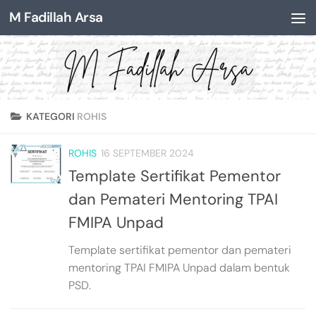
M Fadillah Arsa
Skip to content
KATEGORI
ROHIS
ROHIS
16 SEPTEMBER 2024
Template Sertifikat Pementor
dan Pemateri Mentoring TPAI
FMIPA Unpad
Template sertifikat pementor dan pemateri
mentoring TPAI FMIPA Unpad dalam bentuk
PSD.