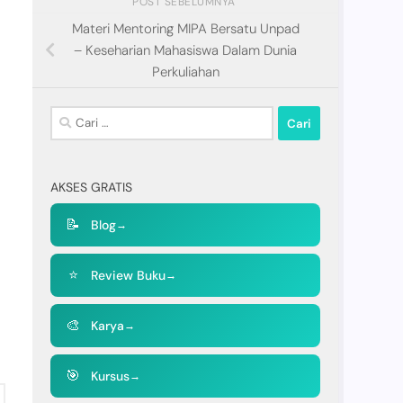
POST SEBELUMNYA
Materi Mentoring MIPA Bersatu Unpad
– Keseharian Mahasiswa Dalam Dunia
Perkuliahan
Cari
untuk:
AKSES GRATIS
📝
Blog
→
⭐
Review Buku
→
🎨
Karya
→
🎯
Kursus
→