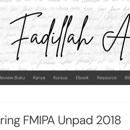
Review Buku
Karya
Kursus
Ebook
Resource
Bl
oring FMIPA Unpad 2018