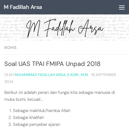
M Fadillah Arsa
Skip to content
ROHIS
Soal UAS TPAI FMIPA Unpad 2018
OLEH
MUHAMMAD FADILLAH ARSA, S.KOM., M.M.
·
16 SEPTEMBER
2024
Berikut ini adalah peran dan fungsi kita sebagai manusia di
muka bumi,
kecuali
…
Sebagai makhluk/hamba Allah
Sebagai khalifah
Sebagai penyebar ajaran