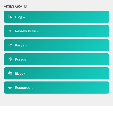
AKSES GRATIS
📝
Blog
→
⭐
Review Buku
→
🎨
Karya
→
🎯
Kursus
→
📚
Ebook
→
💎
Resource
→